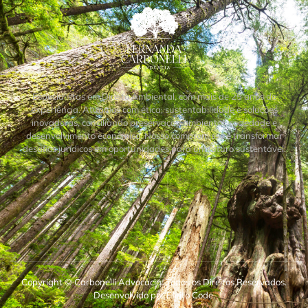
Especialistas em Direito Ambiental, com mais de 25 anos de
experiência. Atuamos com ética, sustentabilidade e soluções
inovadoras, conciliando preservação ambiental, sociedade e
desenvolvimento econômico. Nosso compromisso é transformar
desafios jurídicos em oportunidades para um futuro sustentável.
Copyright © Carbonelli Advocacia. Todos os Direitos Reservados.
Desenvolvido por Efeito Code.