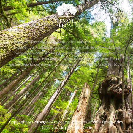
Especialistas em Direito Ambiental, com mais de 25 anos de
experiência. Atuamos com ética, sustentabilidade e soluções
inovadoras, conciliando preservação ambiental, sociedade e
desenvolvimento econômico. Nosso compromisso é transformar
desafios jurídicos em oportunidades para um futuro sustentável.
Copyright © Carbonelli Advocacia. Todos os Direitos Reservados.
Desenvolvido por Efeito Code.